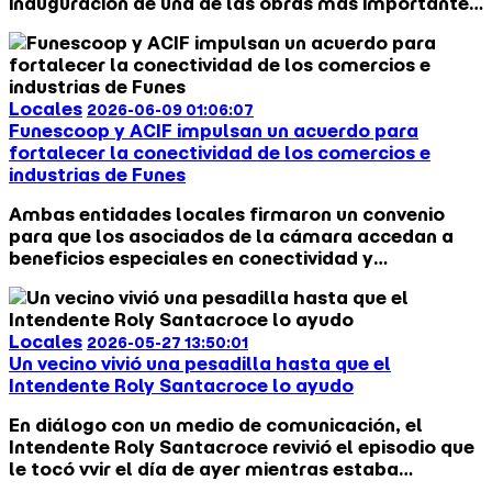
inauguración de una de las obras más importantes
de la historia de la ciudad. Con una inversión
superior a los 3.400 millones de pesos, el nuevo
Hospital Samco fortalece el sistema de salud
regional y consolida el proceso de transformación
Locales
2026-06-09 01:06:07
que atraviesa Funes
Funescoop y ACIF impulsan un acuerdo para
fortalecer la conectividad de los comercios e
industrias de Funes
Ambas entidades locales firmaron un convenio
para que los asociados de la cámara accedan a
beneficios especiales en conectividad y
comunicaciones, fortaleciendo el desarrollo
productivo de la ciudad.
Locales
2026-05-27 13:50:01
Un vecino vivió una pesadilla hasta que el
Intendente Roly Santacroce lo ayudo
En diálogo con un medio de comunicación, el
Intendente Roly Santacroce revivió el episodio que
le tocó vvir el día de ayer mientras estaba
corriendo. Un vecino lo frenó en la calle en