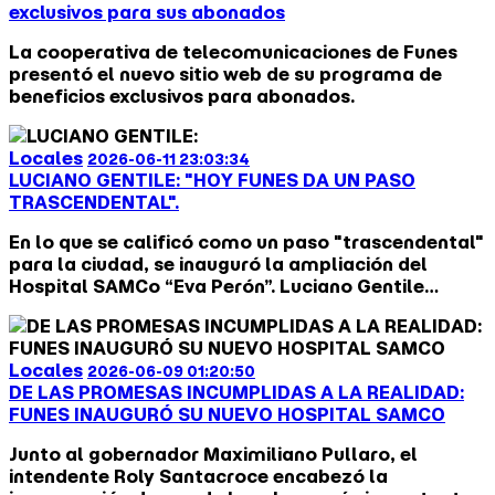
exclusivos para sus abonados
intensas en cortos periodos y tormentas de gran
magnitud.
La cooperativa de telecomunicaciones de Funes
presentó el nuevo sitio web de su programa de
beneficios exclusivos para abonados.
Locales
2026-06-11 23:03:34
LUCIANO GENTILE: "HOY FUNES DA UN PASO
TRASCENDENTAL".
En lo que se calificó como un paso "trascendental"
para la ciudad, se inauguró la ampliación del
Hospital SAMCo “Eva Perón”. Luciano Gentile
destacó que esta obra trasciende la
infraestructura física, representando una inversión
directa en la dignidad y calidad de vida de miles de
Locales
2026-06-09 01:20:50
vecinos.
DE LAS PROMESAS INCUMPLIDAS A LA REALIDAD:
FUNES INAUGURÓ SU NUEVO HOSPITAL SAMCO
Junto al gobernador Maximiliano Pullaro, el
intendente Roly Santacroce encabezó la