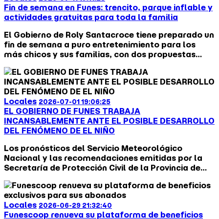
Fin de semana en Funes: trencito, parque inflable y
actividades gratuitas para toda la familia
El Gobierno de Roly Santacroce tiene preparado un
fin de semana a puro entretenimiento para los
más chicos y sus familias, con dos propuestas
gratuitas que se desarrollarán este sábado y
domingo en distintos puntos de la ciudad.
Locales
2026-07-01 19:06:25
EL GOBIERNO DE FUNES TRABAJA
INCANSABLEMENTE ANTE EL POSIBLE DESARROLLO
DEL FENÓMENO DE EL NIÑO
Los pronósticos del Servicio Meteorológico
Nacional y las recomendaciones emitidas por la
Secretaría de Protección Civil de la Provincia de
Santa Fe, anuncia el posible desarrollo del
fenómeno de El Niño. Ante esta situación el
Intendente Roly Santacroce puso en marcha el
Locales
2026-06-29 21:32:40
Plan para hacerle frente al fenómeno ambiental
Funescoop renueva su plataforma de beneficios
que contempla la posibilidad de precipitaciones