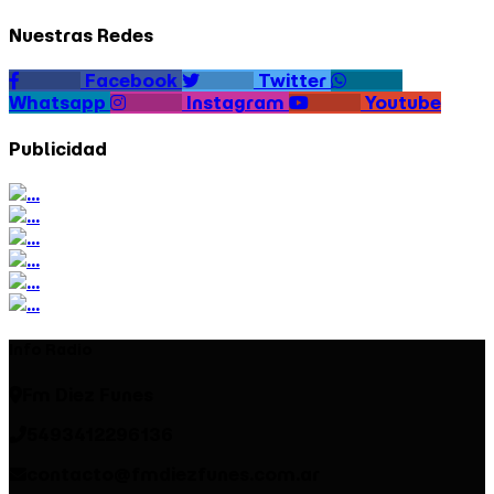
que marca un antes y un después para la gestión,
Nuestras Redes
para Funes y para toda la región.
Facebook
Twitter
Whatsapp
Instagram
Youtube
Publicidad
Info Radio
Fm Diez Funes
5493412296136
contacto@fmdiezfunes.com.ar