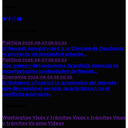
Seguinos
Ultimas Noticias
Política
2026-08-07 06:00:33
El Senado aprobó y giró a la Cámara de Diputados
el proyecto de propiedad privada...
Política
2026-08-07 06:00:33
Con gases y detonaciones, la policía desalojó la
manifestación contra la ley de tierras...
Economía
2026-08-06 06:00:30
El Gobierno oficializó la suspensión del decreto
que desreguló el servicio de prácticos tras el
conflicto portuario...
Categorias
Washington
Visas y trámites
Visas y trámites
Visas
y trámites
Virginia
Videos