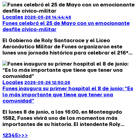
busqueda de ayuda porque no encontraba a sus
hijas, automaticamente el mandatario puso a
Locales
2026-05-26 14:44:46
disposición el sistema de Seguridad y las
Funes celebró el 25 de Mayo con un emocionante
localizaron.
desfile cívico-militar
El Gobierno de Roly Santacroce y el Liceo
Aeronáutico Militar de Funes organizaron este
lunes una jornada histórica para celebrar el 216°
aniversario de la Revolución de Mayo, que incluyó
izamiento de bandera y un multitudinario desfile
cívico-militar sobre calle Hipólito Yrigoyen.
Locales
2026-05-26 12:50:26
Funes inaugura su primer hospital el 8 de junio: “Es
lo más importante que tiene que tener una
comunidad”
El lunes 8 de junio, a las 16:00, en Monteagudo
1582, Funes vivirá uno de los momentos más
importantes de su historia. El intendente Roly
Santacroce inaugurará el nuevo Hospital SAMCO
1
2
3
4
5
>
>>
Eva Perón, el primer hospital de la ciudad. Un hito