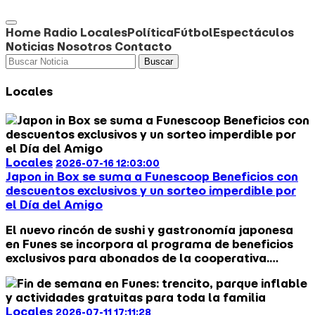
Home
Radio
Locales
Política
Fútbol
Espectáculos
Noticias
Nosotros
Contacto
Buscar
Locales
Locales
2026-07-16 12:03:00
Japon in Box se suma a Funescoop Beneficios con
descuentos exclusivos y un sorteo imperdible por
el Día del Amigo
El nuevo rincón de sushi y gastronomía japonesa
en Funes se incorpora al programa de beneficios
exclusivos para abonados de la cooperativa.
Además, celebran la alianza con una acción
especial en redes junto a la vinoteca Viso.
Locales
2026-07-11 17:11:28