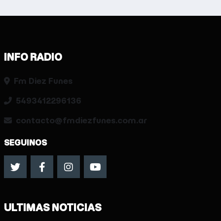
INFO RADIO
Fm Diez Funes
5493412296136
contacto@fmdiezfunes.com.ar
SEGUINOS
ULTIMAS NOTICIAS