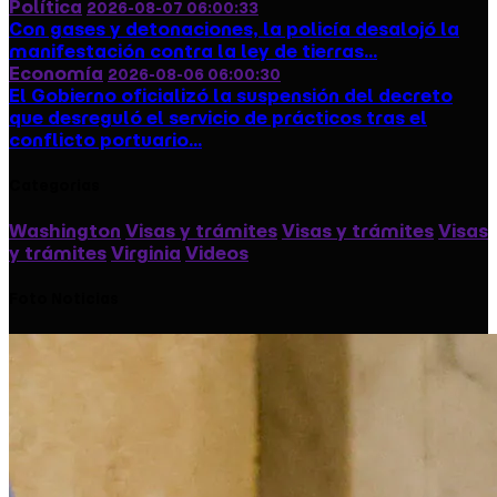
Con gases y detonaciones, la policía desalojó la
manifestación contra la ley de tierras...
Economía
2026-08-06 06:00:30
El Gobierno oficializó la suspensión del decreto
que desreguló el servicio de prácticos tras el
conflicto portuario...
Categorias
Washington
Visas y trámites
Visas y trámites
Visas
y trámites
Virginia
Videos
Foto Noticias