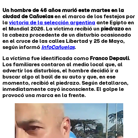
Un hombre de 46 años murió este martes en la
ciudad de Cañuelas
en el marco de los festejos por
la
victoria de la selección argentina
ante Egipto en
el Mundial 2026. La víctima recibió un
piedrazo
en
la cabeza procedente de un disturbio ocasionado
en el cruce de las calles Libertad y 25 de Mayo,
según informó
InfoCañuelas
.
La víctima fue identificada como
Franco Depauli
.
Los familiares contaron al medio local que, al
advertir los disturbios, el hombre decidió ir a
buscar algo al baúl de su auto y que, en ese
momento, recibió el piedrazo. Según detallaron,
inmediatamente cayó inconsciente. El golpe le
provocó una marca en la frente.