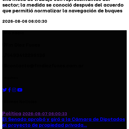
sector; la medida se conoció después del acuerdo
que permitió normalizar la navegación de buques
2026-08-06 06:00:30
Info Radio
Fm Diez Funes
5493412296136
contacto@fmdiezfunes.com.ar
Seguinos
Ultimas Noticias
Política
2026-08-07 06:00:33
El Senado aprobó y giró a la Cámara de Diputados
el proyecto de propiedad privada...
Política
2026-08-07 06:00:33