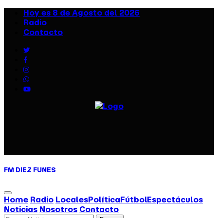
Hoy es 8 de Agosto del 2026
Radio
Contacto
FM DIEZ
FUNES
Home
Radio
Locales
Política
Fútbol
Espectáculos
Noticias
Nosotros
Contacto