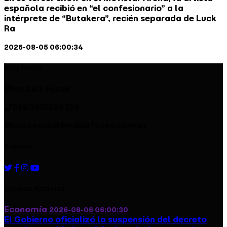
española recibió en “el confesionario” a la
intérprete de “Butakera”, recién separada de Luck
Ra
2026-08-05 06:00:34
Info Radio
Fm Diez Funes
5493412296136
contacto@fmdiezfunes.com.ar
Seguinos
Ultimas Noticias
Economía
2026-08-06 06:00:30
El Gobierno oficializó la suspensión del decreto
que desreguló el servicio de prácticos tras el