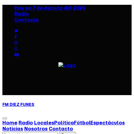
Hoy es 7 de Agosto del 2026
Radio
Contacto
FM DIEZ
FUNES
Home
Radio
Locales
Política
Fútbol
Espectáculos
Noticias
Nosotros
Contacto